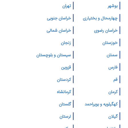
بوشهر
تهران
چهارمحال و بختیاری
خراسان جنوبی
خراسان رضوی
خراسان شمالی
خوزستان
زنجان
سمنان
سیستان و بلوچستان
فارس
قزوین
قم
کردستان
کرمان
کرمانشاه
کهگیلویه و بویراحمد
گلستان
گیلان
لرستان