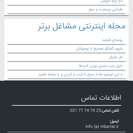
باغ ویلا فروش
طراحی وبسایت و سئو
مجله اینترنتی مشاغل برتر
روستای فیلبند
شیوه گفتگو صحیح با نوجوانان
غار دانیال
دلیل چپ دستن بودن آدم ها
با این توصیه ها از صبح تا شب با انرژی و با نشاط باشید
اطلاعات تماس
تلفن تماس:
021 77 74 79 25
ایمیل:
info {a} mbartar.ir