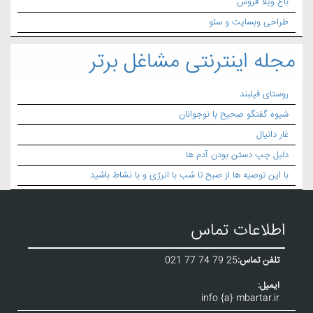
باغ ویلا فروش
طراحی وبسایت و سئو
مجله اینترنتی مشاغل برتر
روستای فیلبند
شیوه گفتگو صحیح با نوجوانان
غار دانیال
دلیل چپ دستن بودن آدم ها
با این توصیه ها از صبح تا شب با انرژی و با نشاط باشید
اطلاعات تماس
تلفن تماس:
021 77 74 79 25
ایمیل:
info {a} mbartar.ir