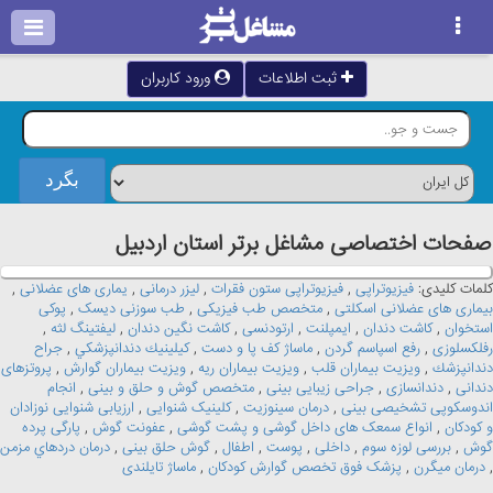
ثبت اطلاعات
ورود کاربران
صفحات اختصاصی مشاغل برتر استان اردبيل
کلمات کلیدی:
فیزیوتراپی
,
فیزیوتراپی ستون فقرات
,
لیزر درمانی
,
یماری های عضلانی
,
بیماری های عضلانی اسکلتی
,
متخصص طب فیزیکی
,
طب سوزنی دیسک
,
پوکی
استخوان
,
کاشت دندان
,
ایمپلنت
,
ارتودنسی
,
کاشت نگین دندان
,
لیفتینگ لثه
,
رفلکسلوزی
,
رفع اسپاسم گردن
,
ماساژ کف پا و دست
,
كيلينيك دندانپزشكي
,
جراح
دندانپزشك
,
ویزیت بیماران قلب
,
ویزیت بیماران ریه
,
ویزیت بیماران گوارش
,
پروتزهای
دندانی
,
دندانسازی
,
جراحی زیبایی بینی
,
متخصص گوش و حلق و بینی
,
انجام
اندوسکوپى تشخیصی بینی
,
درمان سینوزیت
,
کلینیک شنوایی
,
ارزیابی شنوایی نوزادان
و کودکان
,
انواع سمعک های داخل گوشی و پشت گوشی
,
عفونت گوش
,
پارگی پرده
گوش
,
بررسی لوزه سوم
,
داخلی
,
پوست
,
اطفال
,
گوش حلق بینی
,
درمان دردهاي مزمن
,
درمان میگرن
,
پزشک فوق تخصص گوارش کودکان
,
ماساژ تایلندی