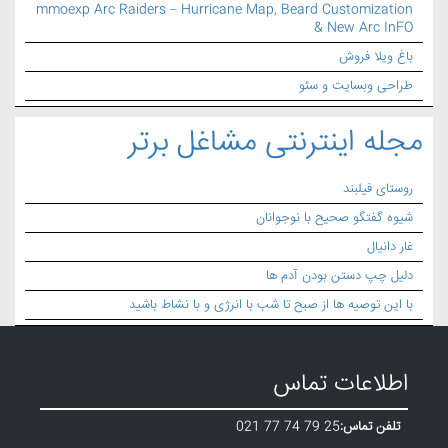
mmoexp Arc Raiders – Hurricane Map, Beard Customization
& New Arc InFO
باغ ویلا فروش
طراحی وبسایت و سئو
مجله اینترنتی مشاغل برتر
روستای فیلبند
شیوه گفتگو صحیح با نوجوانان
غار دانیال
دلیل چپ دستن بودن آدم ها
با این توصیه ها از صبح تا شب با انرژی و با نشاط باشید
اطلاعات تماس
تلفن تماس:
021 77 74 79 25