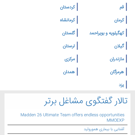
قم
کردستان
کرمان
کرمانشاه
کهگیلویه و بویراحمد
گلستان
گیلان
لرستان
مازندران
مرکزی
هرمزگان
همدان
یزد
تالار گفتگوی مشاغل برتر
Madden 26 Ultimate Team offers endless opportunities
MMOEXP
آشنایی با بیماری هموروئید