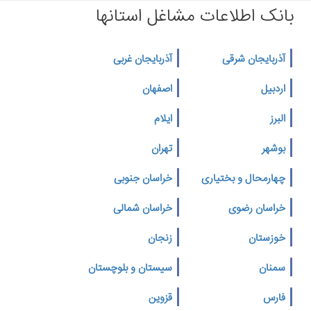
بانک اطلاعات مشاغل استانها
آذربایجان شرقی
آذربایجان غربی
اردبیل
اصفهان
البرز
ایلام
بوشهر
تهران
چهارمحال و بختیاری
خراسان جنوبی
خراسان رضوی
خراسان شمالی
خوزستان
زنجان
سمنان
سیستان و بلوچستان
فارس
قزوین