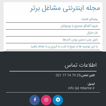
مجله اینترنتی مشاغل برتر
روستای فیلبند
شیوه گفتگو صحیح با نوجوانان
غار دانیال
دلیل چپ دستن بودن آدم ها
با این توصیه ها از صبح تا شب با انرژی و با نشاط باشید
اطلاعات تماس
تلفن تماس:
021 77 74 79 25
ایمیل:
info {a} mbartar.ir