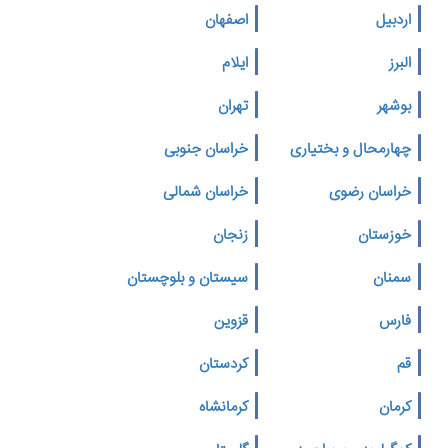
اردبیل
اصفهان
البرز
ایلام
بوشهر
تهران
چهارمحال و بختیاری
خراسان جنوبی
خراسان رضوی
خراسان شمالی
خوزستان
زنجان
سمنان
سیستان و بلوچستان
فارس
قزوین
قم
کردستان
کرمان
کرمانشاه