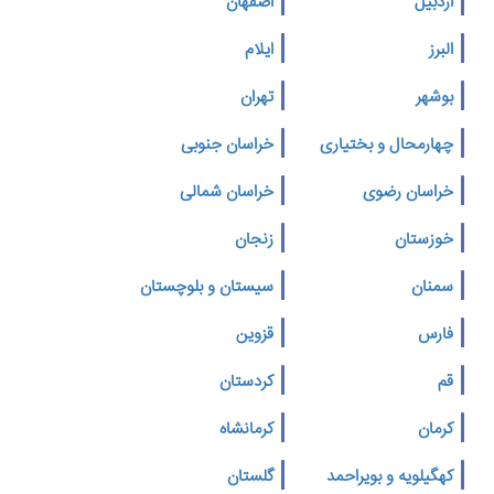
اردبیل
اصفهان
البرز
ایلام
بوشهر
تهران
چهارمحال و بختیاری
خراسان جنوبی
خراسان رضوی
خراسان شمالی
خوزستان
زنجان
سمنان
سیستان و بلوچستان
فارس
قزوین
قم
کردستان
کرمان
کرمانشاه
کهگیلویه و بویراحمد
گلستان