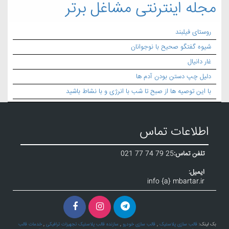
مجله اینترنتی مشاغل برتر
روستای فیلبند
شیوه گفتگو صحیح با نوجوانان
غار دانیال
دلیل چپ دستن بودن آدم ها
با این توصیه ها از صبح تا شب با انرژی و با نشاط باشید
اطلاعات تماس
تلفن تماس:
021 77 74 79 25
ایمیل:
info {a} mbartar.ir
بک لینک:
قالب سازی پلاستیک
,
قالب سازی خودرو
,
سازنده قالب پلاستیک تجهیزات ترافیکی
,
خدمات قالب