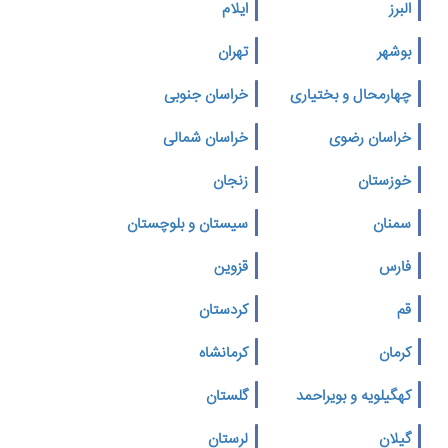
البرز
ایلام
بوشهر
تهران
چهارمحال و بختیاری
خراسان جنوبی
خراسان رضوی
خراسان شمالی
خوزستان
زنجان
سمنان
سیستان و بلوچستان
فارس
قزوین
قم
کردستان
کرمان
کرمانشاه
کهگیلویه و بویراحمد
گلستان
گیلان
لرستان