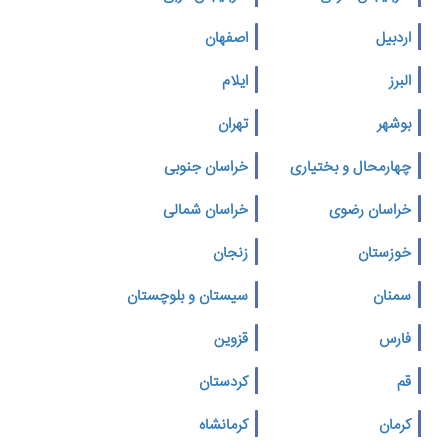
اردبیل
اصفهان
البرز
ایلام
بوشهر
تهران
چهارمحال و بختیاری
خراسان جنوبی
خراسان رضوی
خراسان شمالی
خوزستان
زنجان
سمنان
سیستان و بلوچستان
فارس
قزوین
قم
کردستان
کرمان
کرمانشاه