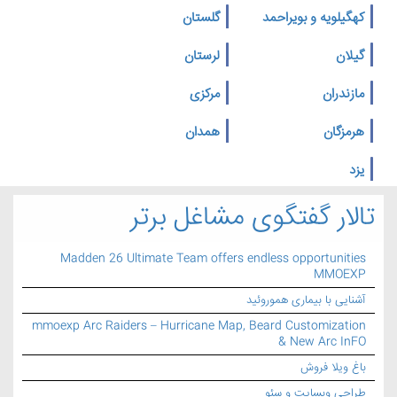
کهگیلویه و بویراحمد
گلستان
گیلان
لرستان
مازندران
مرکزی
هرمزگان
همدان
یزد
تالار گفتگوی مشاغل برتر
Madden 26 Ultimate Team offers endless opportunities
MMOEXP
آشنایی با بیماری هموروئید
mmoexp Arc Raiders – Hurricane Map, Beard Customization
& New Arc InFO
باغ ویلا فروش
طراحی وبسایت و سئو