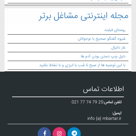
مجله اینترنتی مشاغل برتر
روستای فیلبند
شیوه گفتگو صحیح با نوجوانان
غار دانیال
دلیل چپ دستن بودن آدم ها
با این توصیه ها از صبح تا شب با انرژی و با نشاط باشید
اطلاعات تماس
تلفن تماس:
021 77 74 79 25
ایمیل:
info {a} mbartar.ir