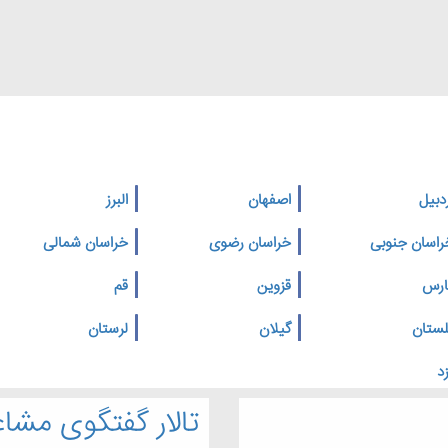
دبیل
اصفهان
البرز
راسان جنوبی
خراسان رضوی
خراسان شمالی
ارس
قزوین
قم
لستان
گیلان
لرستان
د
تالار گفتگوی مشاغ