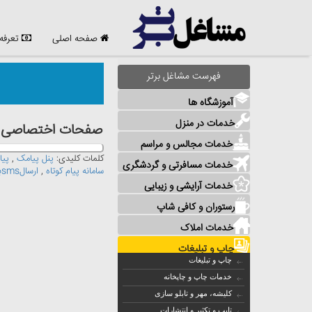
صفحه اصلی
تعرفه
فهرست مشاغل برتر
آموزشگاه ها
خدمات در منزل
صفحات اختصاصی مش
خدمات مجالس و مراسم
کلمات کلیدی:
پنل پیامک
,
پیا
خدمات مسافرتی و گردشگری
سامانه پیام کوتاه
,
ارسالsmsبه صورت تکی
خدمات آرایشی و زیبایی
رستوران و کافی شاپ
خدمات املاک
چاپ و تبلیغات
چاپ و تبلیغات
خدمات چاپ و چاپخانه
کلیشه، مهر و تابلو سازی
تایپ و تکثیر و انتشارات