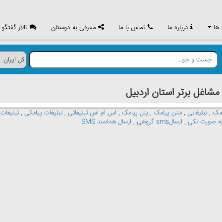
 ها
درباره ما
تماس با ما
معرفی به دوستان
تالار گفتگو
اغل برتر استان اردبيل
مک
,
تبلیغاتی
,
متن پیامک
,
پنل پیامک
,
اس ام اس تبلیغاتی
,
تبلیغات پیامکی
,
تبلیغات
,
ارسالsms گروهی
,
ارسال هدفمند SMS