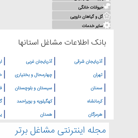
حیوانات خانگی
گل و گیاهان دارویی
سایر خدمات
بانک اطلاعات مشاغل استانها
آذربایجان شرقی
آذربایجان غربی
ار
تهران
چهارمحال و بختیاری
خ
سمنان
سیستان و بلوچستان
ف
کرمانشاه
کهگیلویه و بویراحمد
گ
هرمزگان
همدان
یز
مجله اینترنتی مشاغل برتر