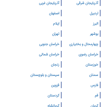
آذربایجان شرقی
آذربایجان غربی
اردبیل
اصفهان
البرز
ایلام
بوشهر
تهران
چهارمحال و بختیاری
خراسان جنوبی
خراسان رضوی
خراسان شمالی
خوزستان
زنجان
سمنان
سیستان و بلوچستان
فارس
قزوین
قم
کردستان
کرمان
کرمانشاه