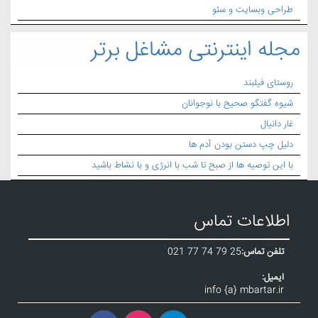
طراحی وبسایت و سئو
مجله اینترنتی مشاغل برتر
روستای فیلبند
شیوه گفتگو صحیح با نوجوانان
غار دانیال
دلیل چپ دستن بودن آدم ها
با این توصیه ها از صبح تا شب با انرژی و با نشاط باشید
اطلاعات تماس
تلفن تماس:
021 77 74 79 25
ایمیل:
info {a} mbartar.ir