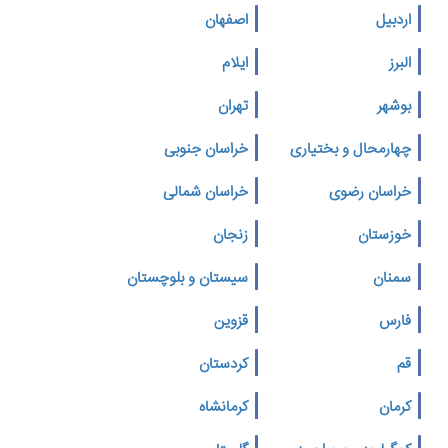
اردبیل
اصفهان
البرز
ایلام
بوشهر
تهران
چهارمحال و بختیاری
خراسان جنوبی
خراسان رضوی
خراسان شمالی
خوزستان
زنجان
سمنان
سیستان و بلوچستان
فارس
قزوین
قم
کردستان
کرمان
کرمانشاه