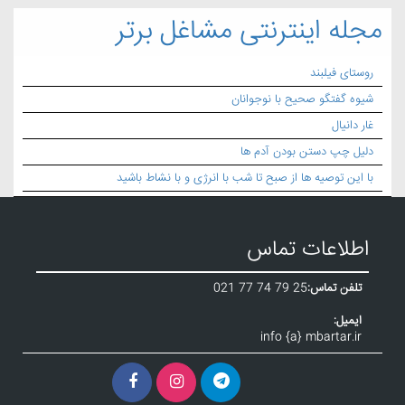
مجله اینترنتی مشاغل برتر
روستای فیلبند
شیوه گفتگو صحیح با نوجوانان
غار دانیال
دلیل چپ دستن بودن آدم ها
با این توصیه ها از صبح تا شب با انرژی و با نشاط باشید
اطلاعات تماس
تلفن تماس:
021 77 74 79 25
ایمیل:
info {a} mbartar.ir