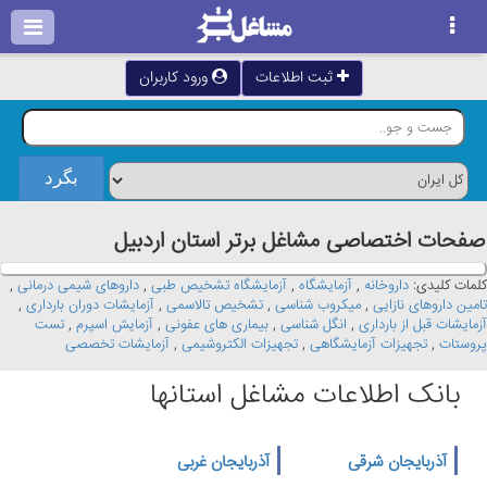
ثبت اطلاعات
ورود کاربران
صفحات اختصاصی مشاغل برتر استان اردبيل
کلمات کلیدی:
داروخانه
,
آزمایشگاه
,
آزمایشگاه تشخیص طبی
,
داروهای شیمی درمانی
,
تامین داروهای نازایی
,
میکروب شناسی
,
تشخیص تالاسمی
,
آزمایشات دوران بارداری
,
آزمایشات قبل از بارداری
,
انگل شناسی
,
بیماری های عفونی
,
آزمایش اسپرم
,
تست
پروستات
,
تجهیزات آزمایشگاهی
,
تجهیزات الکتروشیمی
,
آزمایشات تخصصی
بانک اطلاعات مشاغل استانها
آذربایجان شرقی
آذربایجان غربی