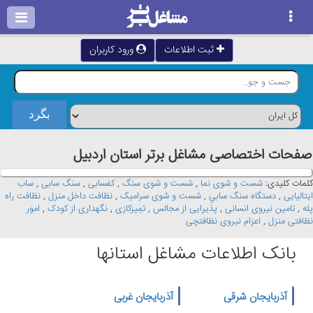
ثبت اطلاعات
ورود کاربران
صفحات اختصاصی مشاغل برتر استان اردبيل
کلمات کلیدی:
شست و شوی نما
,
شست و شوی سنگ
,
کفسابی
,
سنگ سابی
,
ساب
ایتالیایی
,
دستگاه سنگ سابي
,
شست و شوی سرامیک
,
نظافت داخل منزل
,
نظافت راه
پله
,
تامین نیروی انسانی
,
پذیرایی از مجالس
,
تمِيزکازی
,
نگهداری از کودک
,
امور
نظافتی منزل
,
اعزام نیروی نظافتچی
بانک اطلاعات مشاغل استانها
آذربایجان شرقی
آذربایجان غربی