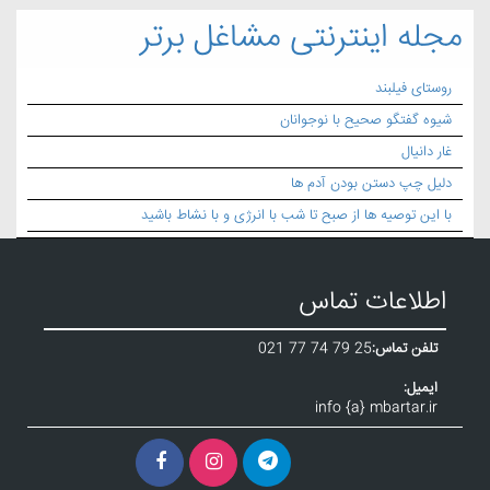
مجله اینترنتی مشاغل برتر
روستای فیلبند
شیوه گفتگو صحیح با نوجوانان
غار دانیال
دلیل چپ دستن بودن آدم ها
با این توصیه ها از صبح تا شب با انرژی و با نشاط باشید
اطلاعات تماس
تلفن تماس:
021 77 74 79 25
ایمیل:
info {a} mbartar.ir