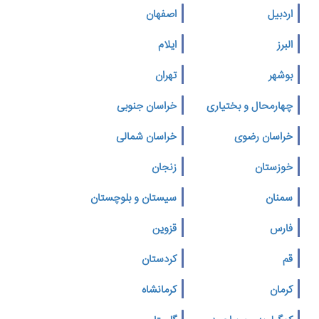
اردبیل
اصفهان
البرز
ایلام
بوشهر
تهران
چهارمحال و بختیاری
خراسان جنوبی
خراسان رضوی
خراسان شمالی
خوزستان
زنجان
سمنان
سیستان و بلوچستان
فارس
قزوین
قم
کردستان
کرمان
کرمانشاه