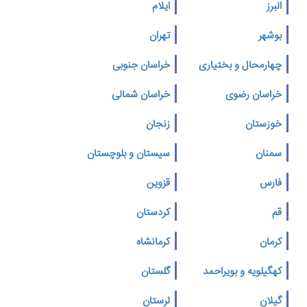
البرز
ایلام
بوشهر
تهران
چهارمحال و بختیاری
خراسان جنوبی
خراسان رضوی
خراسان شمالی
خوزستان
زنجان
سمنان
سیستان و بلوچستان
فارس
قزوین
قم
کردستان
کرمان
کرمانشاه
کهگیلویه و بویراحمد
گلستان
گیلان
لرستان