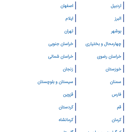
اردبیل
اصفهان
البرز
ایلام
بوشهر
تهران
چهارمحال و بختیاری
خراسان جنوبی
خراسان رضوی
خراسان شمالی
خوزستان
زنجان
سمنان
سیستان و بلوچستان
فارس
قزوین
قم
کردستان
کرمان
کرمانشاه