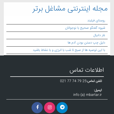
مجله اینترنتی مشاغل برتر
روستای فیلبند
شیوه گفتگو صحیح با نوجوانان
غار دانیال
دلیل چپ دستن بودن آدم ها
با این توصیه ها از صبح تا شب با انرژی و با نشاط باشید
اطلاعات تماس
تلفن تماس:
021 77 74 79 25
ایمیل:
info {a} mbartar.ir