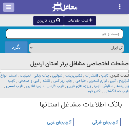
ثبت اطلاعات
ورود کاربران
صفحات اختصاصی مشاغل برتر استان اردبيل
کلمات کلیدی:
تایپ
,
انتشارات
,
تکثیرپرینت
,
فتوکپی
,
پلات رنگی
,
لمینیت
,
استند انواع
کارتریج
,
کپی
,
لوازم التحریر
,
طراحی
,
چاپ زیراکس
,
نقشه
,
کپی و صحافی
,
تایپ
پایان‌نامه
,
سفارش تایپ
,
پروژه های تایپی
,
تایپ فارسی
,
تایپ آنلاین
,
تایپ لمسی
,
تایپ ده انگشتی
,
تکثیر فرم
بانک اطلاعات مشاغل استانها
آذربایجان شرقی
آذربایجان غربی