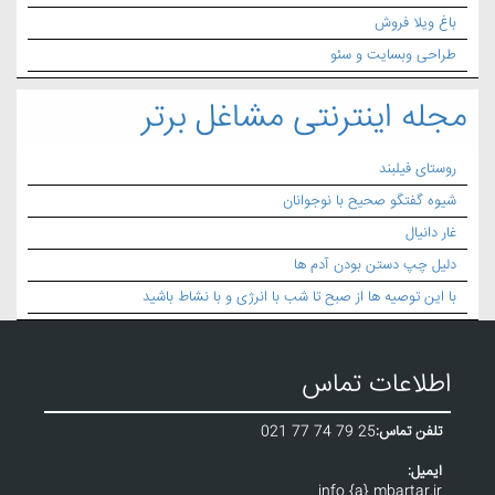
باغ ویلا فروش
طراحی وبسایت و سئو
مجله اینترنتی مشاغل برتر
روستای فیلبند
شیوه گفتگو صحیح با نوجوانان
غار دانیال
دلیل چپ دستن بودن آدم ها
با این توصیه ها از صبح تا شب با انرژی و با نشاط باشید
اطلاعات تماس
تلفن تماس:
021 77 74 79 25
ایمیل:
info {a} mbartar.ir