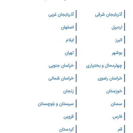
آذربایجان شرقی
آذربایجان غربی
اردبیل
اصفهان
البرز
ایلام
بوشهر
تهران
چهارمحال و بختیاری
خراسان جنوبی
خراسان رضوی
خراسان شمالی
خوزستان
زنجان
سمنان
سیستان و بلوچستان
فارس
قزوین
قم
کردستان