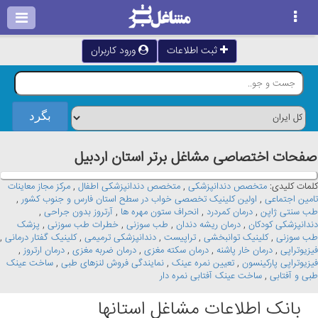
ثبت اطلاعات
ورود کاربران
صفحات اختصاصی مشاغل برتر استان اردبيل
کلمات کلیدی:
متخصص دندانپزشکی
,
متخصص دندانپزشکی اطفال
,
مرکز مجاز معاینات
تامین اجتماعی
,
اولین کلینیک تخصصی خواب در سطح استان فارس و جنوب کشور
,
طب سنتی ژاپن
,
درمان کمردرد
,
انحراف ستون مهره ها
,
آرتروز بدون جراحی
,
دندانپزشکی کودکان
,
درمان ریشه دندان
,
طب سوزنی
,
خطرات طب سوزنی
,
پزشک
طب سوزنی
,
کلینیک توانبخشی
,
تراپیست
,
دندانپزشکی ترمیمی
,
کلینیک گفتار درمانی
,
فیزیوتراپی
,
درمان خار پاشنه
,
درمان سکته مغزی
,
درمان ضربه مغزی
,
درمان ارتروز
,
فیزیوتراپی پارکینسون
,
تعیین نمره عینک
,
نمایندگی فروش لنزهای طبی
,
ساخت عینک
طبی و آفتابی
,
ساخت عینک آفتابی نمره دار
بانک اطلاعات مشاغل استانها