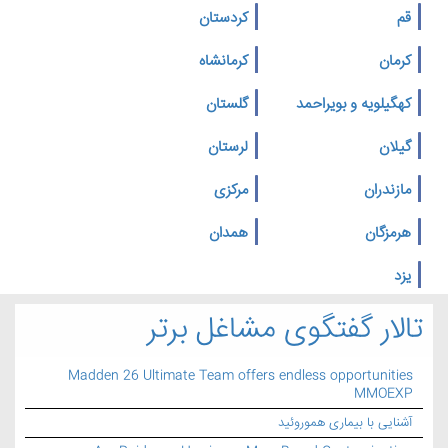
قم
کردستان
کرمان
کرمانشاه
کهگیلویه و بویراحمد
گلستان
گیلان
لرستان
مازندران
مرکزی
هرمزگان
همدان
یزد
تالار گفتگوی مشاغل برتر
Madden 26 Ultimate Team offers endless opportunities
MMOEXP
آشنایی با بیماری هموروئید