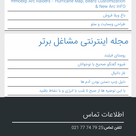
mmoexp Arc Raiders – Hurricane Map, Beard Customization
& New Arc InFO
باغ ویلا فروش
طراحی وبسایت و سئو
مجله اینترنتی مشاغل برتر
روستای فیلبند
شیوه گفتگو صحیح با نوجوانان
غار دانیال
دلیل چپ دستن بودن آدم ها
با این توصیه ها از صبح تا شب با انرژی و با نشاط باشید
اطلاعات تماس
تلفن تماس:
021 77 74 79 25