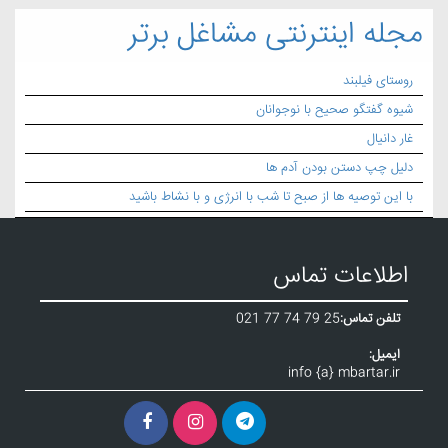
مجله اینترنتی مشاغل برتر
روستای فیلبند
شیوه گفتگو صحیح با نوجوانان
غار دانیال
دلیل چپ دستن بودن آدم ها
با این توصیه ها از صبح تا شب با انرژی و با نشاط باشید
اطلاعات تماس
تلفن تماس:
021 77 74 79 25
ایمیل:
info {a} mbartar.ir