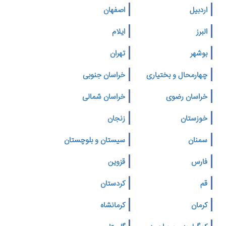
اردبیل
اصفهان
البرز
ایلام
بوشهر
تهران
چهارمحال و بختیاری
خراسان جنوبی
خراسان رضوی
خراسان شمالی
خوزستان
زنجان
سمنان
سیستان و بلوچستان
فارس
قزوین
قم
کردستان
کرمان
کرمانشاه